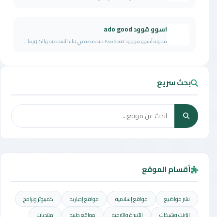
اسوو قوود ado good
مدونة أسوو قووود Aso Good متخصصة في بناء الشخصية والكاريزما ...
بحث سريع
أقسام الموقع
نشر مواضيع
مواقع إسلامية
مواقع إخباريه
كمبيوتر وبرامج
إنترنت وشبكات
الأسرة والترفيه
مواقع طبيه
منتديات