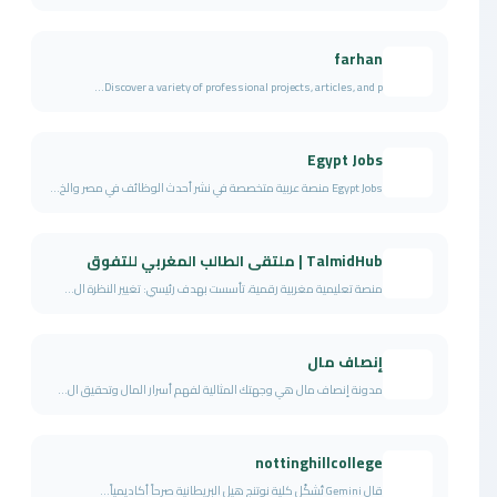
farhan
Discover a variety of professional projects, articles, and p...
Egypt Jobs
Egypt Jobs منصة عربية متخصصة في نشر أحدث الوظائف في مصر والخ...
TalmidHub | ملتقى الطالب المغربي للتفوق
منصة تعليمية مغربية رقمية، تأسست بهدف رئيسي: تغيير النظرة ال...
إنصاف مال
مدونة إنصاف مال هي وجهتك المثالية لفهم أسرار المال وتحقيق ال...
nottinghillcollege
قال Gemini تُشكّل كلية نوتنج هيل البريطانية صرحاً أكاديمياً...