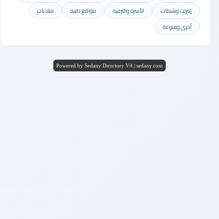
إنترنت وشبكات
الأسرة والترفيه
مواقع طبيه
منتديات
أخرى ومنوعه
Powered by Sedany Directory V4 | sedany.com