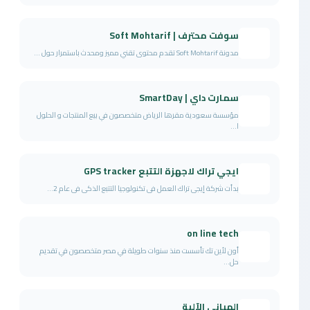
سوفت محترف | Soft Mohtarif
مدونة Soft Mohtarif تقدم محتوى تقني مميز ومحدث باستمرار حول ...
سمارت داي | SmartDay
مؤسسة سعودية مقرها الرياض متخصصون في بيع المنتجات و الحلول
ا...
ايجي تراك لاجهزة التتبع GPS tracker
بدأت شركة إيجى تراك العمل فى تكنولوجيا التتبع الذكى فى عام 2...
on line tech
أون لأين تك تأسست منذ سنوات طويلة في مصر متخصصون في تقديم
حل...
المباني الآلية