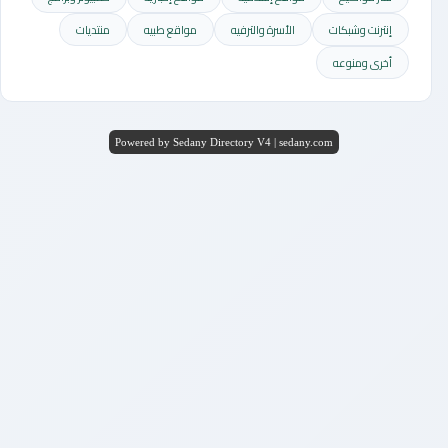
إنترنت وشبكات
الأسرة والترفيه
مواقع طبيه
منتديات
أخرى ومنوعه
Powered by Sedany Directory V4 | sedany.com