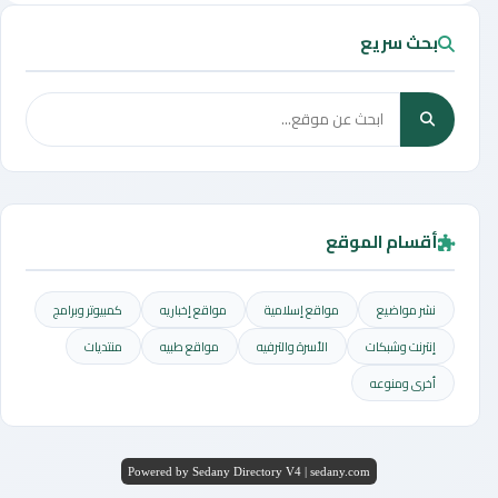
بحث سريع
أقسام الموقع
نشر مواضيع
مواقع إسلامية
مواقع إخباريه
كمبيوتر وبرامج
إنترنت وشبكات
الأسرة والترفيه
مواقع طبيه
منتديات
أخرى ومنوعه
Powered by Sedany Directory V4 | sedany.com