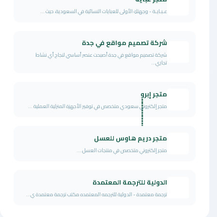
عـبـايـة - وجهتكِ الأولى للعبايات النسائية في السعودية، حيث ...
شركة تصميم مواقع في جدة
شركة تصميم مواقع في جدة أصبحت عنصر أساسي لنجاح أي نشاط
تجاري...
متجر إبروٍٍٍٍٍٍٍٍٍٍٍٍٍٍٍٍٍٍٍٍٍٍٍٍٍٍٍٍٍٍٍٍٍٍٍٍٍٍٍٍٍ
متجر إلكتروني سعودي متخصص في توفير الأجهزة المنزلية العملية ...
متجر دريم هاوس للعسل
متجر إلكتروني متخصص في منتجات العسل....
الدولية للترجمة المعتمدة
ترجمة معتمدة - الدولية للترجمه المعتمده مكتب ترجمة معتمدة ي...