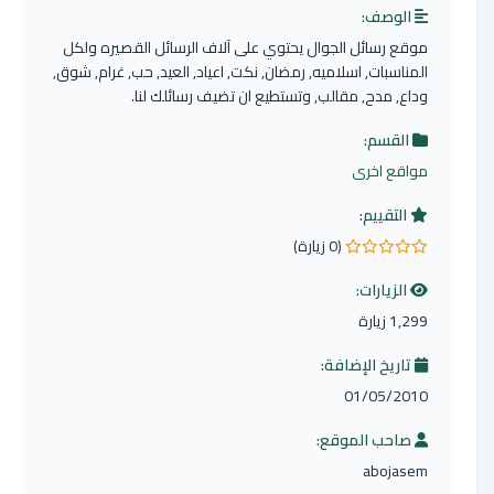
الوصف:
موقع رسائل الجوال يحتوي على آلاف الرسائل القصيره ولكل
المناسبات, اسلاميه, رمضان, نكت, اعياد, العيد, حب, غرام, شوق,
وداع, مدح, مقالب, وتستطيع ان تضيف رسائلك لنا.
القسم:
مواقع اخرى
التقييم:
(0 زيارة)
0.0 من 5 نجوم
الزيارات:
1,299 زيارة
تاريخ الإضافة:
01/05/2010
صاحب الموقع:
abojasem