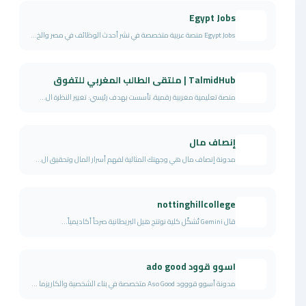
Egypt Jobs
Egypt Jobs منصة عربية متخصصة في نشر أحدث الوظائف في مصر والخ...
TalmidHub | ملتقى الطالب المغربي للتفوق
منصة تعليمية مغربية رقمية، تأسست بهدف رئيسي: تغيير النظرة ال...
إنصاف مال
مدونة إنصاف مال هي وجهتك المثالية لفهم أسرار المال وتحقيق ال...
nottinghillcollege
قال Gemini تُشكّل كلية نوتنج هيل البريطانية صرحاً أكاديمياً...
اسوو قوود ado good
مدونة أسوو قووود Aso Good متخصصة في بناء الشخصية والكاريزما ...