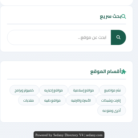
بحث سريع
أقسام الموقع
نشر مواضيع
مواقع إسلامية
مواقع إخباريه
كمبيوتر وبرامج
إنترنت وشبكات
الأسرة والترفيه
مواقع طبيه
منتديات
أخرى ومنوعه
Powered by Sedany Directory V4 | sedany.com