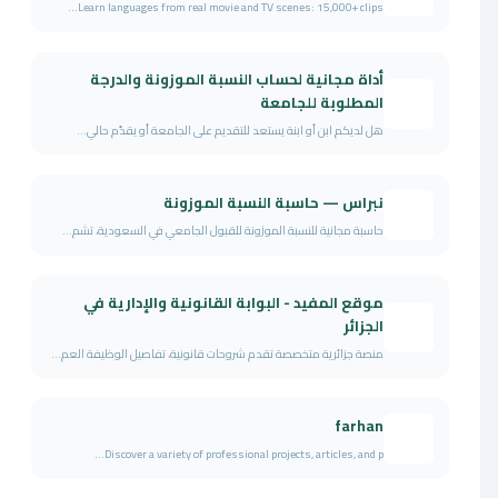
Learn languages from real movie and TV scenes: 15,000+ clips...
أداة مجانية لحساب النسبة الموزونة والدرجة
المطلوبة للجامعة
هل لديكم ابن أو ابنة يستعد للتقديم على الجامعة أو يقدّم حالي...
نبراس — حاسبة النسبة الموزونة
حاسبة مجانية للنسبة الموزونة للقبول الجامعي في السعودية، تشم...
موقع المفيد - البوابة القانونية والإدارية في
الجزائر
منصة جزائرية متخصصة تقدم شروحات قانونية، تفاصيل الوظيفة العم...
farhan
Discover a variety of professional projects, articles, and p...