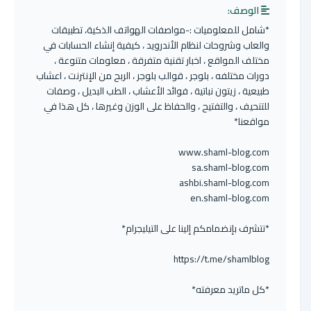
الوصف:
*شامل للمعلوميات :-مواصفات الهواتف الذكية، تطبيقات
والعاب وشروحات لنظام الأندرويد ، كيفية إنشاء الحسابات في
مختلف المواقع ، اخبار تقنية متفرقة ، معلومات متنوعة ،
دورات مختلفه ، بلوجر ، قوالب بلوجر ، الربح من الإنترنت ، اعشاب
طبيعية ، زيتون نباتية ، فوائد الأعشاب ، الطب البديل ، وصفات
للتنحيف ، والتفتيح ، والحفاظ على الوزن وغيرها ، كل هذا في
مواقعنا*
www.shaml-blog.com
sa.shaml-blog.com
ashbi.shaml-blog.com
en.shaml-blog.com
*نتشرف بإنضمامكم إلينا على التيليجرام*
https://t.me/shamlblog
*كل ماتريد معرفته*