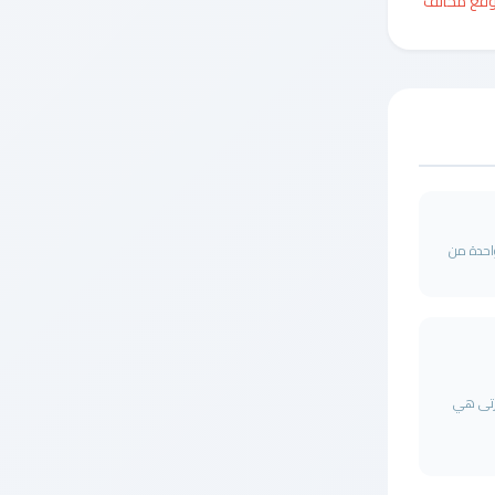
وقع مخالف
احدة من
رتى هي