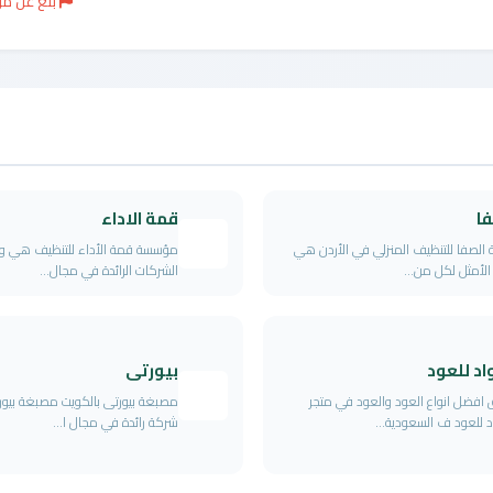
بلغ عن م
فا
قمة الاداء
الصفا للتنظيف المنزلي في الأردن هي
مؤسسة قمة الأداء للتنظيف هي و
 الأمثل لكل من...
الشركات الرائدة في مجال...
اد للعود
بيورتى
افضل انواع العود والعود في متجر
مصبغة بيورتى بالكويت مصبغة بيو
د للعود ف السعودية...
شركة رائدة في مجال ا...