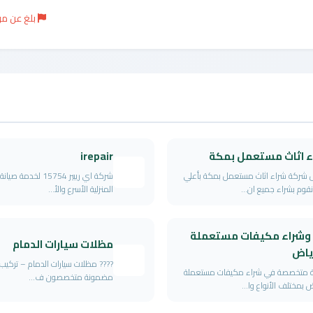
بلغ عن م
ء اثاث مستعمل بمكة
irepair
شركة شراء اثاث مستعمل بمكة بأعلي
شركة اي ريبير 15754 لخدمة
قوم بشراء جميع ان...
المنزلية الأسرع والأ...
 وشراء مكيفات مستعملة
مظلات سيارات الدمام
رياض
???? مظلات سيارات الدمام – تركيب 
 متخصصة في شراء مكيفات مستعملة
مضمونة متخصصون ف...
ض بمختلف الأنواع وا...