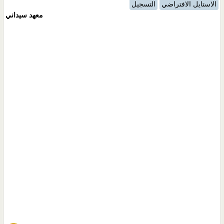
الاستايل الافتراضي
التسجيل
معهد سيداني