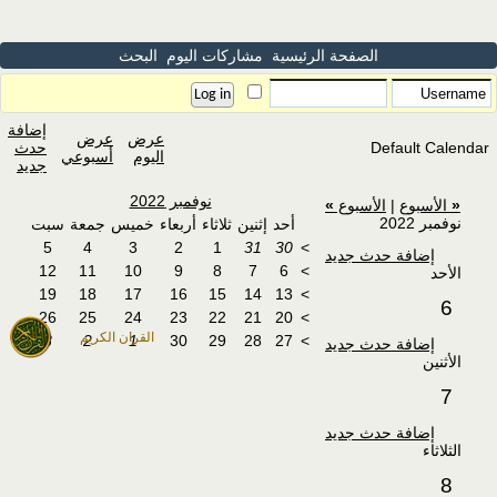
الصفحة الرئيسية
مشاركات اليوم
البحث
إضافة
عرض
عرض
Default Calendar
حدث
اليوم
أسبوعي
جديد
نوفمبر 2022
«
الأسبوع
|
الأسبوع
»
نوفمبر 2022
أحد
إثنين
ثلاثاء
أربعاء
خميس
جمعة
سبت
5
4
3
2
1
31
30
>
إضافة حدث جديد
12
11
10
9
8
7
6
>
الأحد
19
18
17
16
15
14
13
>
6
26
25
24
23
22
21
20
>
القران الكريم
3
2
1
30
29
28
27
>
إضافة حدث جديد
الأثنين
7
إضافة حدث جديد
الثلاثاء
8