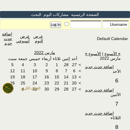
الصفحة الرئيسية
مشاركات اليوم
البحث
إضافة
عرض
عرض
Default Calendar
حدث
اليوم
أسبوعي
جديد
مارس 2022
«
الأسبوع
|
الأسبوع
»
مارس 2022
أحد
إثنين
ثلاثاء
أربعاء
خميس
جمعة
سبت
5
4
3
2
1
28
27
>
إضافة حدث جديد
12
11
10
9
8
7
6
>
الأحد
19
18
17
16
15
14
13
>
6
26
25
24
23
22
21
20
>
القران الكريم
2
1
31
30
29
28
27
>
إضافة حدث جديد
الأثنين
7
إضافة حدث جديد
الثلاثاء
8