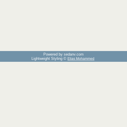
Powered by sedany.com
Lightweight Styling ©
Elias Mohammed