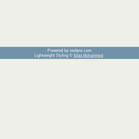
Powered by sedany.com
Lightweight Styling ©
Elias Mohammed