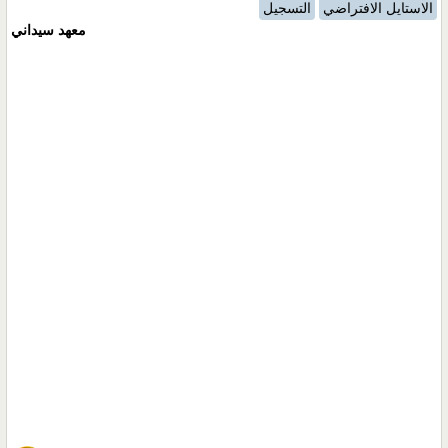
الاستايل الافتراضي
التسجيل
معهد سيداني