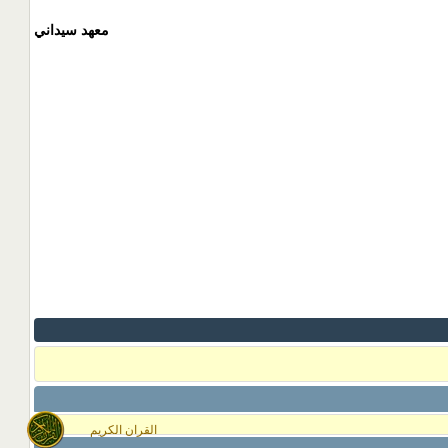
معهد سيداني
القران الكريم