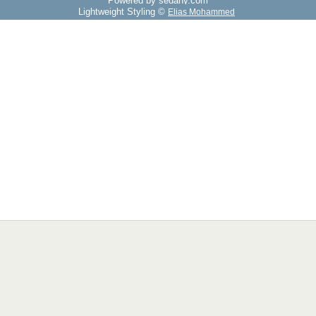
Powered by sedany.com
Lightweight Styling ©
Elias Mohammed