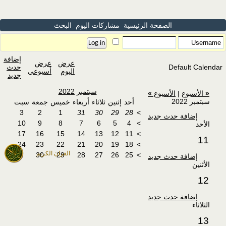
الصفحة الرئيسية
مشاركات اليوم
البحث
إضافة
عرض
عرض
Default Calendar
حدث
اليوم
أسبوعي
جديد
سبتمبر 2022
«
الأسبوع
|
الأسبوع
»
سبتمبر 2022
أحد
إثنين
ثلاثاء
أربعاء
خميس
جمعة
سبت
3
2
1
31
30
29
28
>
إضافة حدث جديد
10
9
8
7
6
5
4
>
الأحد
17
16
15
14
13
12
11
>
11
24
23
22
21
20
19
18
>
القران الكريم
1
30
29
28
27
26
25
>
إضافة حدث جديد
الأثنين
12
إضافة حدث جديد
الثلاثاء
13