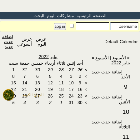
الصفحة الرئيسية
مشاركات اليوم
البحث
إضافة
عرض
عرض
Default Calendar
حدث
اليوم
أسبوعي
جديد
يناير 2022
«
الأسبوع
|
الأسبوع
»
يناير 2022
أحد
إثنين
ثلاثاء
أربعاء
خميس
جمعة
سبت
1
31
30
29
28
27
26
>
إضافة حدث جديد
8
7
6
5
4
3
2
>
الأحد
15
14
13
12
11
10
9
>
9
22
21
20
19
18
17
16
>
القران الكريم
29
28
27
26
25
24
23
>
إضافة حدث جديد
الأثنين
5
4
3
2
1
31
30
>
10
إضافة حدث جديد
الثلاثاء
11