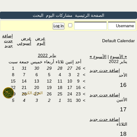
الصفحة الرئيسية
مشاركات اليوم
البحث
إضافة
عرض
عرض
Default Calendar
حدث
اليوم
أسبوعي
جديد
يناير 2022
«
الأسبوع
|
الأسبوع
»
يناير 2022
أحد
إثنين
ثلاثاء
أربعاء
خميس
جمعة
سبت
1
31
30
29
28
27
26
>
إضافة حدث جديد
8
7
6
5
4
3
2
>
الأحد
15
14
13
12
11
10
9
>
16
22
21
20
19
18
17
16
>
القران الكريم
29
28
27
26
25
24
23
>
إضافة حدث جديد
الأثنين
5
4
3
2
1
31
30
>
17
إضافة حدث جديد
الثلاثاء
18