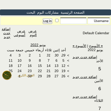
الصفحة الرئيسية
مشاركات اليوم
البحث
إضافة
عرض
عرض
Default Calendar
حدث
اليوم
أسبوعي
جديد
يونيو 2022
«
الأسبوع
|
الأسبوع
»
يونيو 2022
أحد
إثنين
ثلاثاء
أربعاء
خميس
جمعة
سبت
4
3
2
1
31
30
29
>
إضافة حدث جديد
11
10
9
8
7
6
5
>
الأحد
18
17
16
15
14
13
12
>
5
25
24
23
22
21
20
19
>
القران الكريم
2
1
30
29
28
27
26
>
إضافة حدث جديد
الأثنين
6
إضافة حدث جديد
الثلاثاء
7