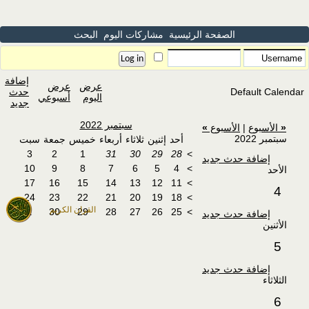
الصفحة الرئيسية
مشاركات اليوم
البحث
إضافة
عرض
عرض
Default Calendar
حدث
اليوم
أسبوعي
جديد
سبتمبر 2022
«
الأسبوع
|
الأسبوع
»
سبتمبر 2022
أحد
إثنين
ثلاثاء
أربعاء
خميس
جمعة
سبت
3
2
1
31
30
29
28
>
إضافة حدث جديد
10
9
8
7
6
5
4
>
الأحد
17
16
15
14
13
12
11
>
4
24
23
22
21
20
19
18
>
القران الكريم
1
30
29
28
27
26
25
>
إضافة حدث جديد
الأثنين
5
إضافة حدث جديد
الثلاثاء
6