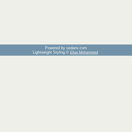
Powered by sedany.com
Lightweight Styling ©
Elias Mohammed