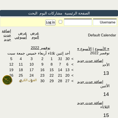
الصفحة الرئيسية
مشاركات اليوم
البحث
إضافة
عرض
عرض
Default Calendar
حدث
اليوم
أسبوعي
جديد
نوفمبر 2022
«
الأسبوع
|
الأسبوع
»
نوفمبر 2022
أحد
إثنين
ثلاثاء
أربعاء
خميس
جمعة
سبت
5
4
3
2
1
31
30
>
إضافة حدث جديد
12
11
10
9
8
7
6
>
الأحد
19
18
17
16
15
14
13
>
13
26
25
24
23
22
21
20
>
القران الكريم
3
2
1
30
29
28
27
>
إضافة حدث جديد
الأثنين
14
إضافة حدث جديد
الثلاثاء
15