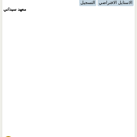
الاستايل الافتراضي
التسجيل
معهد سيداني