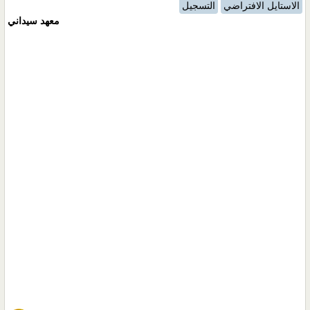
الاستايل الافتراضي
التسجيل
معهد سيداني