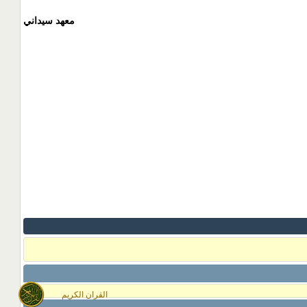
معهد سيداني
القران الكريم