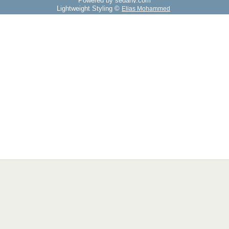
Powered by sedany.com
Lightweight Styling ©
Elias Mohammed