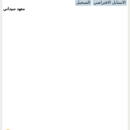
الاستايل الافتراضي
التسجيل
معهد سيداني