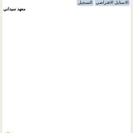
الاستايل الافتراضي
التسجيل
معهد سيداني