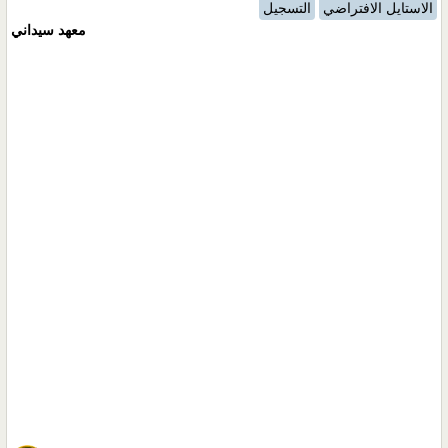
الاستايل الافتراضي
التسجيل
معهد سيداني