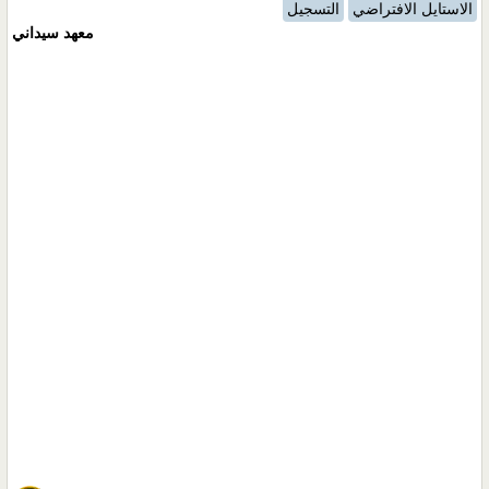
الاستايل الافتراضي
التسجيل
معهد سيداني