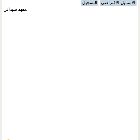
الاستايل الافتراضي
التسجيل
معهد سيداني