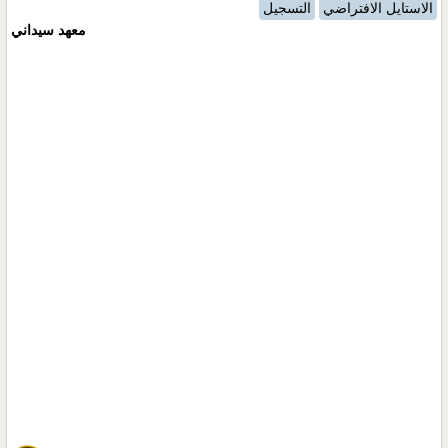
الاستايل الافتراضي
التسجيل
معهد سيداني