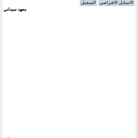
الاستايل الافتراضي
التسجيل
معهد سيداني