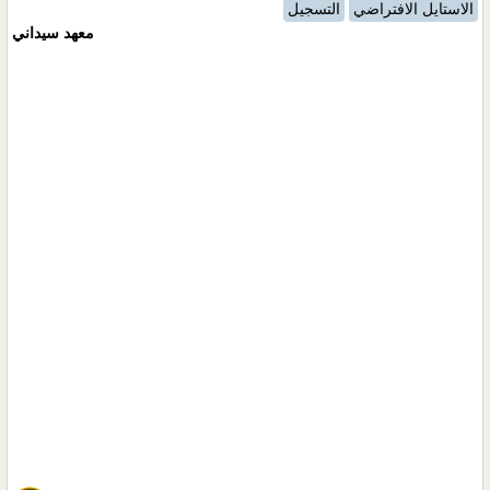
الاستايل الافتراضي
التسجيل
معهد سيداني