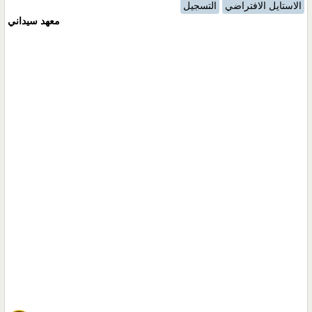
الاستايل الافتراضي
التسجيل
معهد سيداني