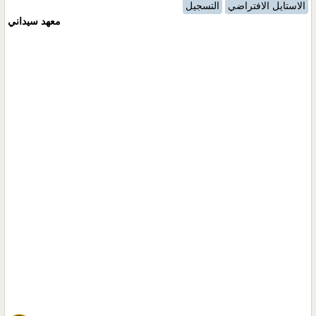
الاستايل الافتراضي
التسجيل
معهد سيداني