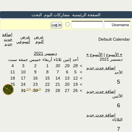
الصفحة الرئيسية
مشاركات اليوم
البحث
إضافة
عرض
عرض
Default Calendar
حدث
اليوم
أسبوعي
جديد
ديسمبر 2021
«
الأسبوع
|
الأسبوع
»
ديسمبر 2021
أحد
إثنين
ثلاثاء
أربعاء
خميس
جمعة
سبت
4
3
2
1
30
29
28
>
إضافة حدث جديد
11
10
9
8
7
6
5
>
الأحد
18
17
16
15
14
13
12
>
5
25
24
23
22
21
20
19
>
القران الكريم
1
31
30
29
28
27
26
>
إضافة حدث جديد
الأثنين
6
إضافة حدث جديد
الثلاثاء
7