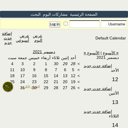
الصفحة الرئيسية
مشاركات اليوم
البحث
إضافة
عرض
عرض
Default Calendar
حدث
اليوم
أسبوعي
جديد
ديسمبر 2021
«
الأسبوع
|
الأسبوع
»
ديسمبر 2021
أحد
إثنين
ثلاثاء
أربعاء
خميس
جمعة
سبت
4
3
2
1
30
29
28
>
إضافة حدث جديد
11
10
9
8
7
6
5
>
الأحد
18
17
16
15
14
13
12
>
12
25
24
23
22
21
20
19
>
القران الكريم
1
31
30
29
28
27
26
>
إضافة حدث جديد
الأثنين
13
إضافة حدث جديد
الثلاثاء
14