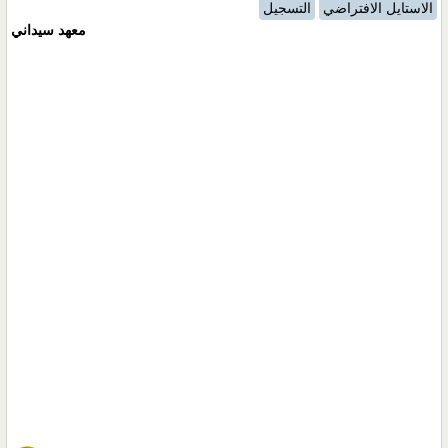
الاستايل الافتراضي
التسجيل
معهد سيداني