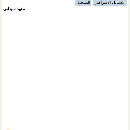
الاستايل الافتراضي
التسجيل
معهد سيداني