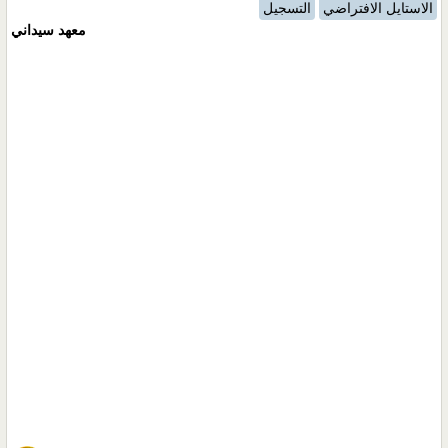
الاستايل الافتراضي
التسجيل
معهد سيداني