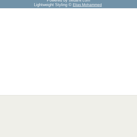
Powered by sedany.com
Lightweight Styling ©
Elias Mohammed