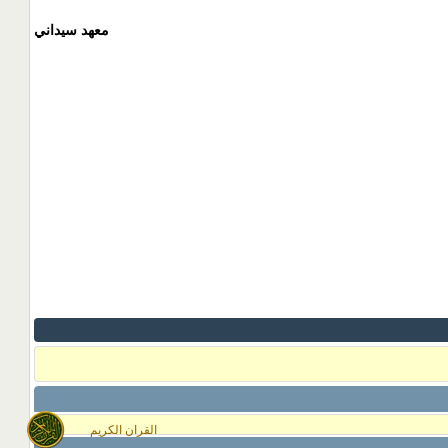
معهد سيداني
القران الكريم