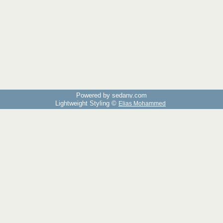
Powered by sedany.com
Lightweight Styling ©
Elias Mohammed