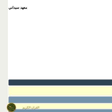
معهد سيداني
القران الكريم