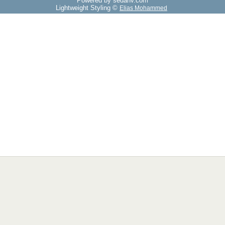
Powered by sedany.com
Lightweight Styling ©
Elias Mohammed