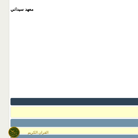
معهد سيداني
القران الكريم