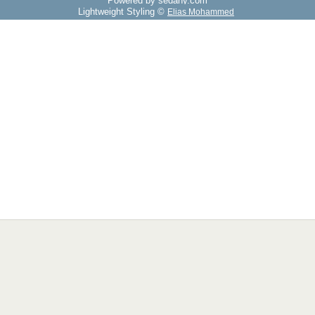
Powered by sedany.com
Lightweight Styling ©
Elias Mohammed