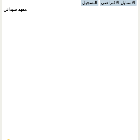
الاستايل الافتراضي
التسجيل
معهد سيداني