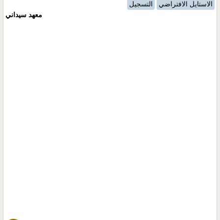
الاستايل الافتراضي
التسجيل
معهد سيداني