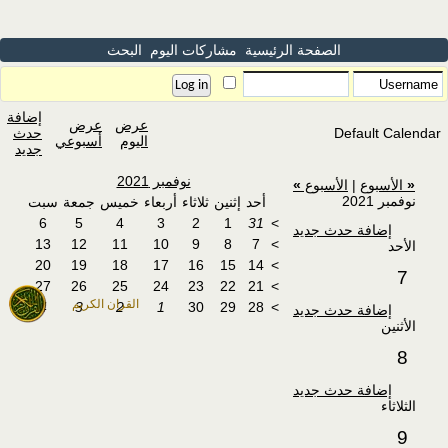
الصفحة الرئيسية
مشاركات اليوم
البحث
إضافة
عرض
عرض
Default Calendar
حدث
اليوم
أسبوعي
جديد
نوفمبر 2021
«
الأسبوع
|
الأسبوع
»
نوفمبر 2021
أحد
إثنين
ثلاثاء
أربعاء
خميس
جمعة
سبت
6
5
4
3
2
1
31
>
إضافة حدث جديد
13
12
11
10
9
8
7
>
الأحد
20
19
18
17
16
15
14
>
7
27
26
25
24
23
22
21
>
القران الكريم
4
3
2
1
30
29
28
>
إضافة حدث جديد
الأثنين
8
إضافة حدث جديد
الثلاثاء
9