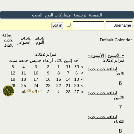
الصفحة الرئيسية
مشاركات اليوم
البحث
إضافة
عرض
عرض
Default Calendar
حدث
اليوم
أسبوعي
جديد
فبراير 2022
«
الأسبوع
|
الأسبوع
»
فبراير 2022
أحد
إثنين
ثلاثاء
أربعاء
خميس
جمعة
سبت
5
4
3
2
1
31
30
>
إضافة حدث جديد
12
11
10
9
8
7
6
>
الأحد
19
18
17
16
15
14
13
>
6
26
25
24
23
22
21
20
>
القران الكريم
5
4
3
2
1
28
27
>
إضافة حدث جديد
الأثنين
7
إضافة حدث جديد
الثلاثاء
8