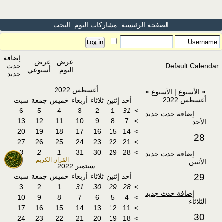
الصفحة الرئيسية
مشاركات اليوم
البحث
إضافة
عرض
عرض
Default Calendar
حدث
اليوم
أسبوعي
جديد
أغسطس 2022
«
الأسبوع
|
الأسبوع
»
أغسطس 2022
أحد
إثنين
ثلاثاء
أربعاء
خميس
جمعة
سبت
6
5
4
3
2
1
31
>
إضافة حدث جديد
13
12
11
10
9
8
7
>
الأحد
20
19
18
17
16
15
14
>
28
27
26
25
24
23
22
21
>
3
2
1
31
30
29
28
>
إضافة حدث جديد
القران الكريم
الأثنين
سبتمبر 2022
29
أحد
إثنين
ثلاثاء
أربعاء
خميس
جمعة
سبت
3
2
1
31
30
29
28
>
إضافة حدث جديد
10
9
8
7
6
5
4
>
الثلاثاء
17
16
15
14
13
12
11
>
30
24
23
22
21
20
19
18
>