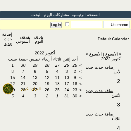
الصفحة الرئيسية
مشاركات اليوم
البحث
إضافة
عرض
عرض
Default Calendar
حدث
اليوم
أسبوعي
جديد
أكتوبر 2022
«
الأسبوع
|
الأسبوع
»
أكتوبر 2022
أحد
إثنين
ثلاثاء
أربعاء
خميس
جمعة
سبت
1
30
29
28
27
26
25
>
إضافة حدث جديد
8
7
6
5
4
3
2
>
الأحد
15
14
13
12
11
10
9
>
2
22
21
20
19
18
17
16
>
القران الكريم
29
28
27
26
25
24
23
>
إضافة حدث جديد
الأثنين
5
4
3
2
1
31
30
>
3
إضافة حدث جديد
الثلاثاء
4