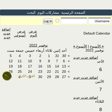
الصفحة الرئيسية
مشاركات اليوم
البحث
إضافة
عرض
عرض
Default Calendar
حدث
اليوم
أسبوعي
جديد
نوفمبر 2022
«
الأسبوع
|
الأسبوع
»
نوفمبر 2022
أحد
إثنين
ثلاثاء
أربعاء
خميس
جمعة
سبت
5
4
3
2
1
31
30
>
إضافة حدث جديد
12
11
10
9
8
7
6
>
الأحد
19
18
17
16
15
14
13
>
6
26
25
24
23
22
21
20
>
القران الكريم
3
2
1
30
29
28
27
>
إضافة حدث جديد
الأثنين
7
إضافة حدث جديد
الثلاثاء
8